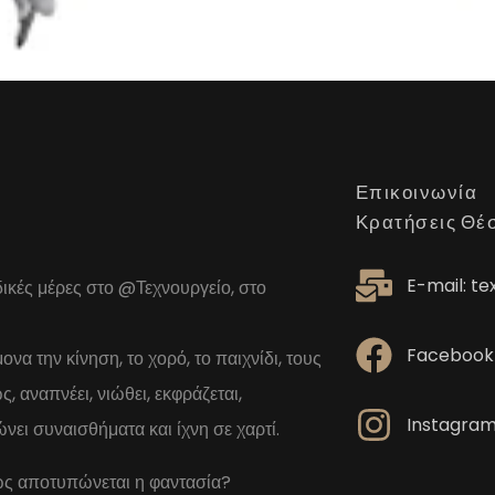
Επικοινωνία
Κρατήσεις Θέ
E-mail: t
ικές μέρες στο @Τεχνουργείο, στο
Facebook
α την κίνηση, το χορό, το παιχνίδι, τους
, αναπνέει, νιώθει, εκφράζεται,
Instagra
ώνει συναισθήματα και ίχνη σε χαρτί.
ώς αποτυπώνεται η φαντασία?