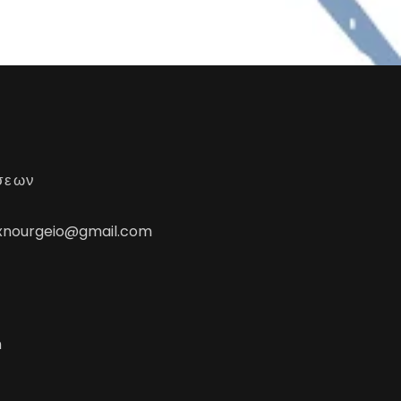
σεων
exnourgeio@gmail.com
m