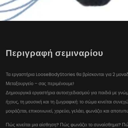
Περιγραφή σεμιναρίου
Τα εργαστήρια LooseBodyStories θα βρίσκονται για 2 μοναδ
Μεταξουργείο – σας περιμένουμε!
Δημιουργικά εργαστήρια αυτοσχεδιασμού για παιδιά με γνώμον
ήχους, τη μουσική και τη ζωγραφική: το σώμα κινείται συνεχώς
μοιράζεται, επικοινωνεί, χορεύει, γελάει, φωνάζει και αποτυπ
Πώς κινείται μια αίσθηση? Πώς φωνάζει το συναίσθημα? Π