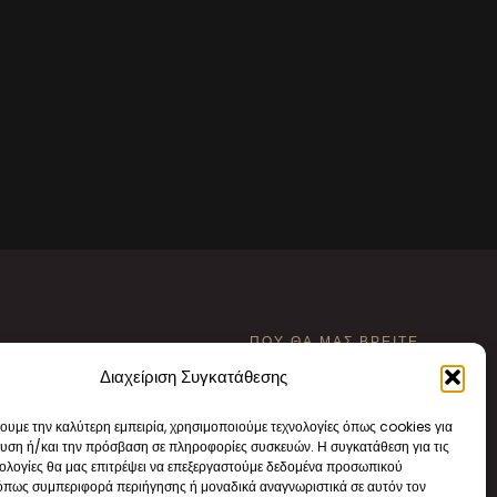
L
ΠΟΥ ΘΑ ΜΑΣ ΒΡΕΙΤΕ
Διαχείριση Συγκατάθεσης
urgeio@gmail.com
Ψαρών 63, Μεταξουργείο
χουμε την καλύτερη εμπειρία, χρησιμοποιούμε τεχνολογίες όπως cookies για
Αθήνα
υση ή/και την πρόσβαση σε πληροφορίες συσκευών. Η συγκατάθεση για τις
νολογίες θα μας επιτρέψει να επεξεργαστούμε δεδομένα προσωπικού
Τ.Κ 10439
όπως συμπεριφορά περιήγησης ή μοναδικά αναγνωριστικά σε αυτόν τον