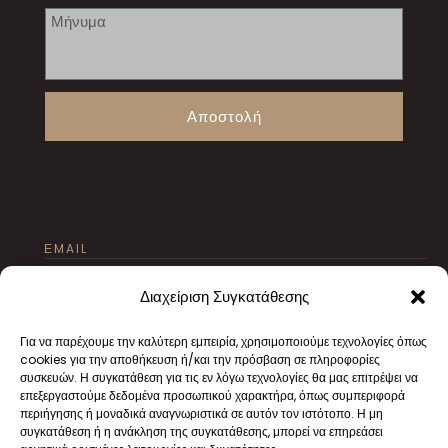
Αποστολή
ΕMAIL
texnourgeio@gmail.com
Διαχείριση Συγκατάθεσης
Για να παρέχουμε την καλύτερη εμπειρία, χρησιμοποιούμε τεχνολογίες όπως
cookies για την αποθήκευση ή/και την πρόσβαση σε πληροφορίες
συσκευών. Η συγκατάθεση για τις εν λόγω τεχνολογίες θα μας επιτρέψει να
επεξεργαστούμε δεδομένα προσωπικού χαρακτήρα, όπως συμπεριφορά
περιήγησης ή μοναδικά αναγνωριστικά σε αυτόν τον ιστότοπο. Η μη
ΠΟΥ ΘΑ ΜΑΣ ΒΡΕΙΤΕ
συγκατάθεση ή η ανάκληση της συγκατάθεσης, μπορεί να επηρεάσει