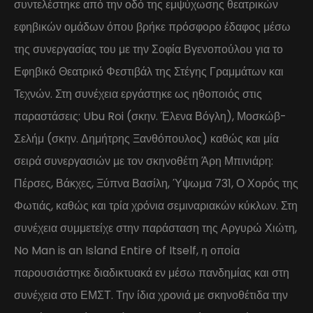
συντελέστηκε από την οδό της εμψύχωσης θεατρικών
εφηβικών ομάδων όπου βρήκε πρόσφορο έδαφος μέσω
της συνεργασίας του με την Σοφία Βγενοπούλου για το
Εφηβικό Θεατρικό Φεστιβάλ της Στέγης Γραμμάτων και
Τεχνών. Στη συνέχεια εργάστηκε ως ηθοποιός στις
παραστάσεις: Ubu Roi (σκην. Έλενα Βόγλη), Μοσκώβ-
Σελήμ (σκην. Δημήτρης Ξανθόπουλος) καθώς και μία
σειρά συνεργασιών με τον σκηνοθέτη Άρη Μπινιάρη:
Πέρσες, Βάκχες, Ξύπνα Βασίλη, Ύψωμα 731, Ο Χορός της
Φωτιάς, καθώς και τρία χρόνια σεμιναριακών κύκλων. Στη
συνέχεια συμμετείχε στην παράσταση της Αργυρώ Χιώτη,
No Man is an Island Entire of Itself, η οποία
παρουσιάστηκε διαδικτυακά εν μέσω πανδημίας και στη
συνέχεια στο ΕΜΣΤ. Την ίδια χρονιά με σκηνοθέτιδα την