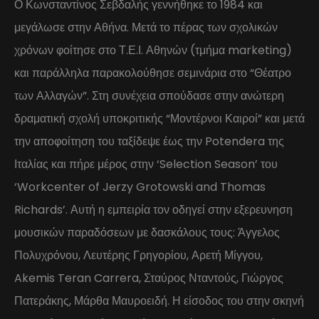
Ο Κωνσταντίνος Σεβδαλής γεννήθηκε το 1984 και
μεγάλωσε στην Αθήνα. Μετά το πέρας των σχολικών
χρόνων φοίτησε στο Τ.Ε.Ι. Αθηνών (τμήμα marketing)
και παράλληλα παρακολούθησε σεμινάρια στο “Θέατρο
των Αλλαγών”. Στη συνέχεια σπούδασε στην ανώτερη
δραματική σχολή υποκριτικής “Μοντέρνοι Καιροί” και μετά
την αποφοίτηση του ταξίδεψε έως την Potendera της
Ιταλίας και πήρε μέρος στην ‘Selection Season’ του
‘Workcenter of Jerzy Grotowski and Thomas
Richards’. Αυτή η εμπειρία τον οδηγεί στην εξερευνηση
μουσικών παραδόσεων με δασκάλους τους: Άγγελος
Πολυχρόνου, Λευτέρης Γρηγορίου, Αρετή Μίγγου,
Akemis Teran Carrera, Σταύρος Νταντούς, Γιώργος
Πατεράκης, Μάρθα Μαυροειδή. Η είσοδος του στην σκηνή