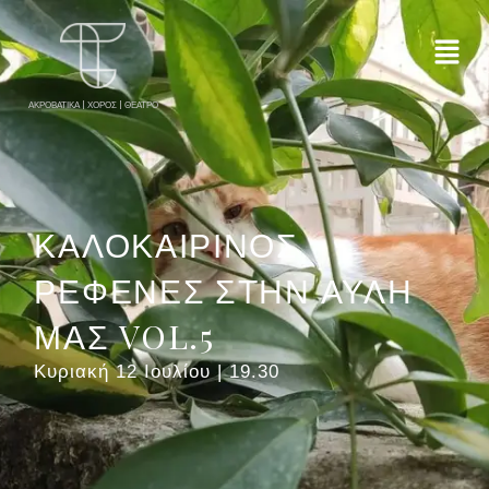
ΑΚΡΟΒΑΤΙΚΑ | ΧΟΡΟΣ | ΘΕΑΤΡΟ
ΚΑΛΟΚΑΙΡΙΝΟΣ
ΡΕΦΕΝΕΣ ΣΤΗΝ ΑΥΛΗ
ΜΑΣ VOL.5
Κυριακή 12 Ιουλίου | 19.30