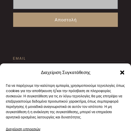
Αποστολή
ΕMAIL
texnourgeio@gmail.com
Διαχείριση Συγκατάθεσης
Για να παρέχουμε την καλύτερη εμπειρία, χρησιμοποιούμε τεχνολογίες όπως
cookies για την αποθήκευση ή/και την πρόσβαση σε πληροφορίες
συσκευών. Η συγκατάθεση για τις εν λόγω τεχνολογίες θα μας επιτρέψει να
επεξεργαστούμε δεδομένα προσωπικού χαρακτήρα, όπως συμπεριφορά
περιήγησης ή μοναδικά αναγνωριστικά σε αυτόν τον ιστότοπο. Η μη
ΠΟΥ ΘΑ ΜΑΣ ΒΡΕΙΤΕ
συγκατάθεση ή η ανάκληση της συγκατάθεσης, μπορεί να επηρεάσει
αρνητικά ορισμένες λειτουργίες και δυνατότητες.
Ψαρών 63, Μεταξουργείο
Διαχείριση υπηρεσιών