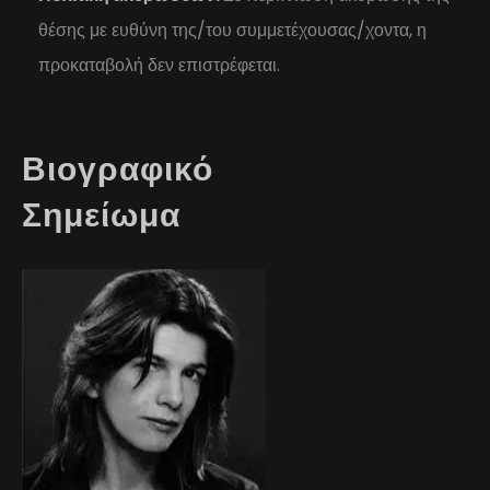
θέσης με ευθύνη της/του συμμετέχουσας/χοντα, η
προκαταβολή δεν επιστρέφεται.
Βιογραφικό
Σημείωμα